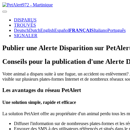
DISPARUS
TROUVÉS
Deutsch
Dutch
English
Español
FRANÇAIS
Italiano
Português
SIGNALER
Publier une Alerte Disparition sur PetAler
Conseils pour la publication d'une Alerte D
Votre animal a disparu suite à une fugue, un accident ou enlèvement? 
visible sur plusieurs plates-formes Internet et de nombreux réseaux so
Les avantages du réseau PetAlert
Une solution simple, rapide et efficace
La solution PetAlert offre au propriétaire d'un animal perdu tous les m
Diffuser l'information sur de nombreuses plates-formes et les ré
Envoyer des SMS à des utilisateurs référencés et situés dans le p