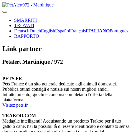
SMARRITI
TROVATI
Deutsch
Dutch
English
Español
Français
ITALIANO
Português
RAPPORTO
Link partner
Petalert Martinique / 972
PETS.FR
Pets France è un sito generale dedicato agli animali domestici.
Pubblica ottimi consigli e notizie sui nostri migliori amici.
Intrattenimento, giochi e concorsi completano l'offerta della
piattaforma.
Visitez pets.fr
TRAKOO.COM
Medaglie intelligenti! Acquistando un prodotto Trakoo per il tuo
gatto o cane, hai la possibilità di essere identificato e contattato senza
dover consultare un veterinario, la polizia ... o il canile!