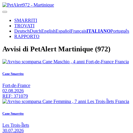
SMARRITI
TROVATI
Deutsch
Dutch
English
Español
Français
ITALIANO
Português
RAPPORTO
Avvisi di PetAlert Martinique (972)
Cane Smarrito
Fort-de-France
02.08.2026
REF: 371079
Cane Smarrito
Les Trois-Îlets
30.07.2026